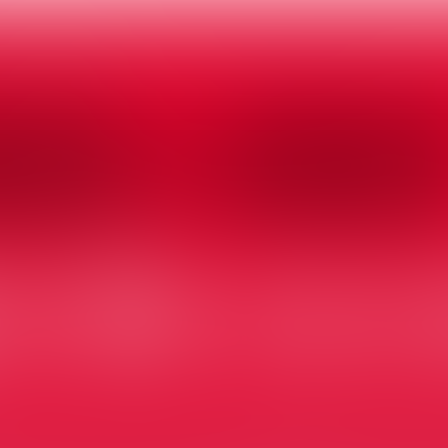
n 2022– 2023
 van de co-cre
magazine, waarin je op interactieve wijze kennis
nderdeel uitmaakt van onze strategische koers 20
koerspijlers en de verschillende thema’s en proje
ctief aan de slag gaan. Jouw team of afdeling maa
n, waarin jullie de college doelstellingen vertale
aten. Zo zetten we weer een volgende stap in onz